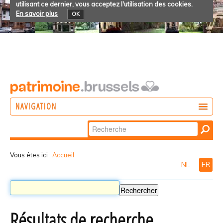
utilisant ce dernier, vous acceptez l'utilisation des cookies.
En savoir plus
OK
NAVIGATION
Chercher par
AGIR
Recherche
DÉCOUVRIR
avancée…
Vous êtes ici :
Accueil
NL
FR
PARTICIPER
Résultats de recherche