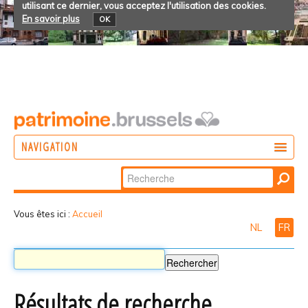
utilisant ce dernier, vous acceptez l'utilisation des cookies.
En savoir plus
OK
NAVIGATION
Chercher par
AGIR
Recherche
DÉCOUVRIR
avancée…
Vous êtes ici :
Accueil
NL
FR
PARTICIPER
Résultats de recherche