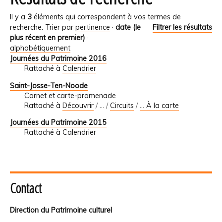
Il y a
3
éléments qui correspondent à vos termes de
recherche.
Trier par
pertinence
·
date (le
Filtrer les résultats
plus récent en premier)
·
alphabétiquement
Journées du Patrimoine 2016
Rattaché à
Calendrier
Saint-Josse-Ten-Noode
Carnet et carte-promenade
Rattaché à
Découvrir
/
…
/
Circuits
/
... À la carte
Journées du Patrimoine 2015
Rattaché à
Calendrier
Contact
Direction du Patrimoine culturel