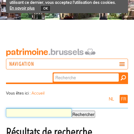
utilisant ce dernier, vous acceptez l'utilisation des cookies.
En savoir plus
OK
NAVIGATION
Chercher par
AGIR
Recherche
DÉCOUVRIR
avancée…
Vous êtes ici :
Accueil
NL
FR
PARTICIPER
Résultats de recherche