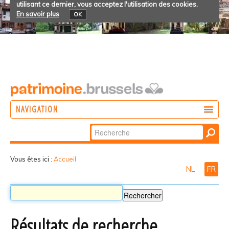
utilisant ce dernier, vous acceptez l'utilisation des cookies.
En savoir plus
OK
NAVIGATION
Chercher par
AGIR
Recherche
DÉCOUVRIR
avancée…
Vous êtes ici :
Accueil
NL
FR
PARTICIPER
Résultats de recherche