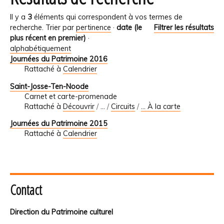
Il y a
3
éléments qui correspondent à vos termes de
recherche.
Trier par
pertinence
·
date (le
Filtrer les résultats
plus récent en premier)
·
alphabétiquement
Journées du Patrimoine 2016
Rattaché à
Calendrier
Saint-Josse-Ten-Noode
Carnet et carte-promenade
Rattaché à
Découvrir
/
…
/
Circuits
/
... À la carte
Journées du Patrimoine 2015
Rattaché à
Calendrier
Contact
Direction du Patrimoine culturel