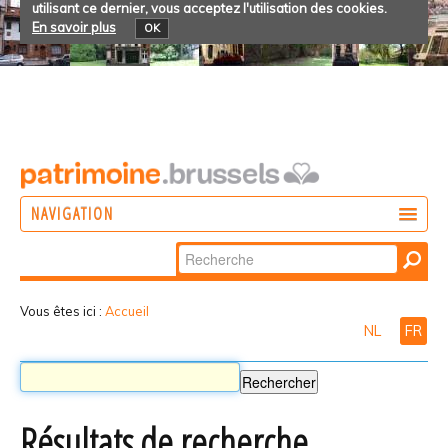
utilisant ce dernier, vous acceptez l'utilisation des cookies.
En savoir plus
OK
NAVIGATION
Chercher par
AGIR
Recherche
DÉCOUVRIR
avancée…
Vous êtes ici :
Accueil
NL
FR
PARTICIPER
Résultats de recherche