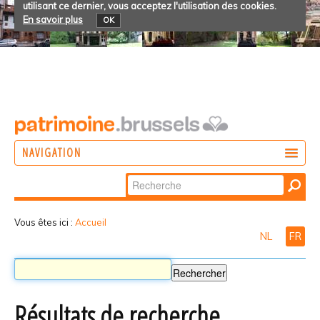
utilisant ce dernier, vous acceptez l'utilisation des cookies.
En savoir plus
OK
NAVIGATION
Chercher par
AGIR
Recherche
DÉCOUVRIR
avancée…
Vous êtes ici :
Accueil
NL
FR
PARTICIPER
Résultats de recherche