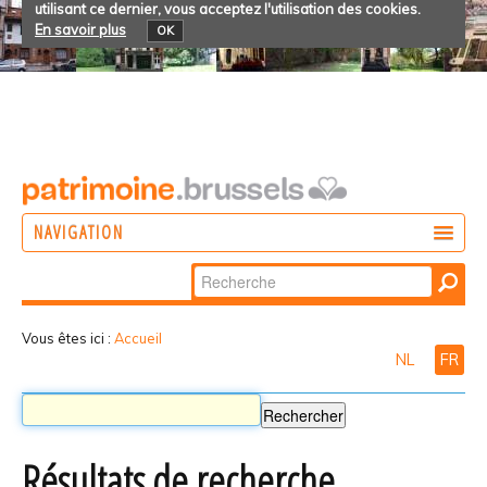
utilisant ce dernier, vous acceptez l'utilisation des cookies.
En savoir plus
OK
NAVIGATION
Chercher par
AGIR
Recherche
DÉCOUVRIR
avancée…
Vous êtes ici :
Accueil
NL
FR
PARTICIPER
Résultats de recherche