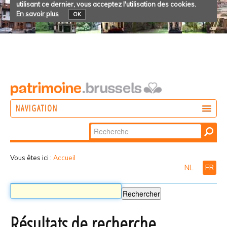
utilisant ce dernier, vous acceptez l'utilisation des cookies.
En savoir plus
OK
NAVIGATION
Chercher par
AGIR
Recherche
DÉCOUVRIR
avancée…
Vous êtes ici :
Accueil
NL
FR
PARTICIPER
Résultats de recherche