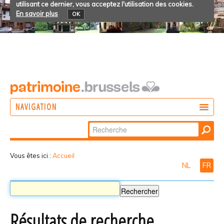
utilisant ce dernier, vous acceptez l'utilisation des cookies.
En savoir plus
OK
NAVIGATION
Chercher par
AGIR
Recherche
DÉCOUVRIR
avancée…
Vous êtes ici :
Accueil
NL
FR
PARTICIPER
Résultats de recherche