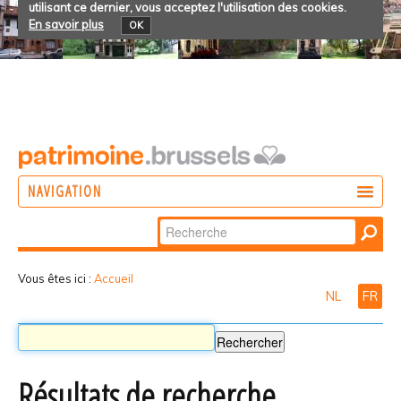
utilisant ce dernier, vous acceptez l'utilisation des cookies.
En savoir plus
OK
NAVIGATION
Chercher par
AGIR
Recherche
DÉCOUVRIR
avancée…
Vous êtes ici :
Accueil
NL
FR
PARTICIPER
Résultats de recherche