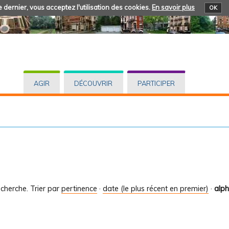
 dernier, vous acceptez l'utilisation des cookies.
En savoir plus
OK
AGIR
DÉCOUVRIR
PARTICIPER
cherche.
Trier par
pertinence
·
date (le plus récent en premier)
·
alp