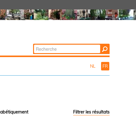
Chercher par
Recherche
avancée…
NL
FR
habétiquement
Filtrer les résultats