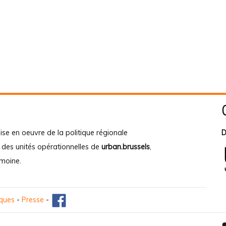
ise en oeuvre de la politique régionale
D
e des unités opérationnelles de
urban.brussels
,
imoine
.
iques
-
Presse
-