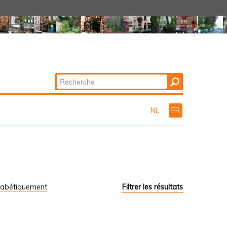
Chercher par
Recherche
avancée…
NL
FR
habétiquement
Filtrer les résultats