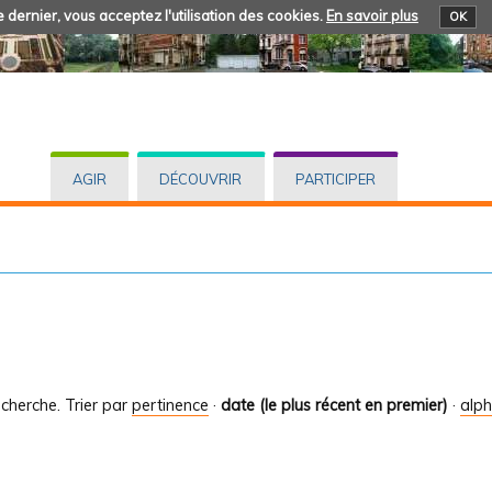
 dernier, vous acceptez l'utilisation des cookies.
En savoir plus
OK
AGIR
DÉCOUVRIR
PARTICIPER
cherche.
Trier par
pertinence
·
date (le plus récent en premier)
·
alp