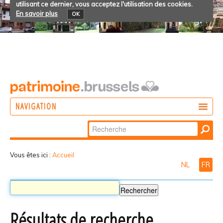
utilisant ce dernier, vous acceptez l'utilisation des cookies.
En savoir plus
OK
NAVIGATION
Chercher par
AGIR
Recherche
DÉCOUVRIR
avancée…
Vous êtes ici :
Accueil
NL
FR
PARTICIPER
Résultats de recherche