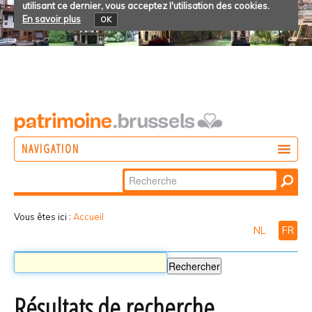
utilisant ce dernier, vous acceptez l'utilisation des cookies.
En savoir plus
OK
NAVIGATION
Chercher par
AGIR
Recherche
DÉCOUVRIR
avancée…
Vous êtes ici :
Accueil
NL
FR
PARTICIPER
Résultats de recherche