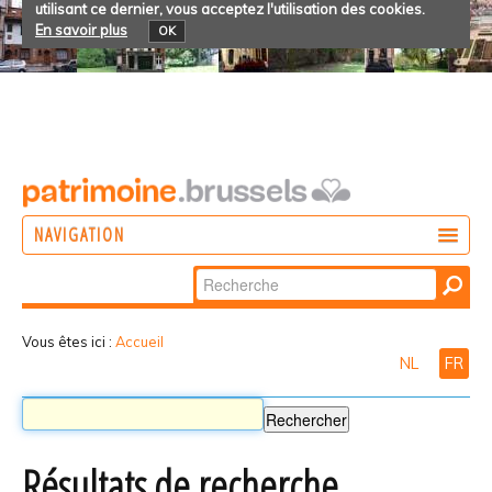
utilisant ce dernier, vous acceptez l'utilisation des cookies.
En savoir plus
OK
NAVIGATION
Chercher par
AGIR
Recherche
DÉCOUVRIR
avancée…
Vous êtes ici :
Accueil
NL
FR
PARTICIPER
Résultats de recherche