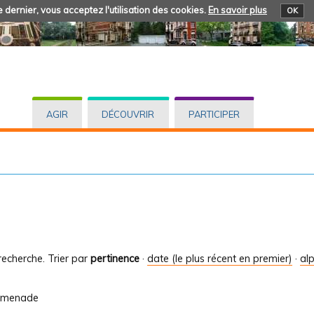
 dernier, vous acceptez l'utilisation des cookies.
En savoir plus
OK
AGIR
DÉCOUVRIR
PARTICIPER
recherche.
Trier par
pertinence
·
date (le plus récent en premier)
·
al
romenade