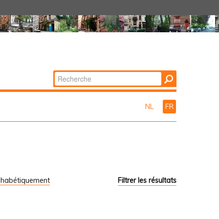
Chercher par
Recherche
avancée…
NL
FR
phabétiquement
Filtrer les résultats