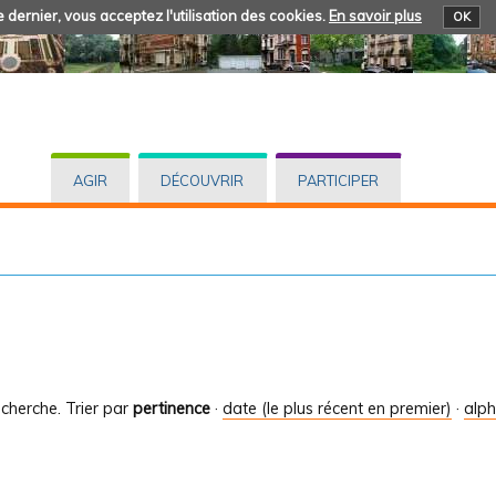
 dernier, vous acceptez l'utilisation des cookies.
En savoir plus
OK
AGIR
DÉCOUVRIR
PARTICIPER
cherche.
Trier par
pertinence
·
date (le plus récent en premier)
·
alp