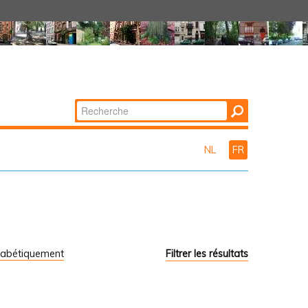
Chercher par
Recherche
avancée…
NL
FR
habétiquement
Filtrer les résultats