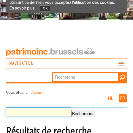
utilisant ce dernier, vous acceptez l'utilisation des cookies.
En savoir plus
OK
NAVIGATION
Chercher par
AGIR
Recherche
DÉCOUVRIR
avancée…
Vous êtes ici :
Accueil
NL
FR
PARTICIPER
Résultats de recherche