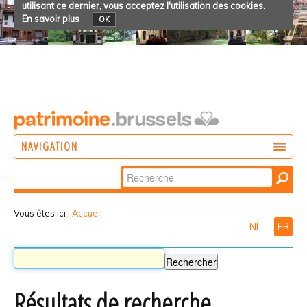
utilisant ce dernier, vous acceptez l'utilisation des cookies.
En savoir plus
OK
NAVIGATION
Chercher par
AGIR
Recherche
DÉCOUVRIR
avancée…
Vous êtes ici :
Accueil
NL
FR
PARTICIPER
Résultats de recherche