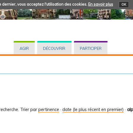
 dernier, vous acceptez l'utilisation des cookies.
En savoir plus
OK
AGIR
DÉCOUVRIR
PARTICIPER
recherche.
Trier par
pertinence
·
date (le plus récent en premier)
·
al