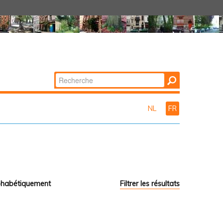
Chercher par
Recherche
avancée…
NL
FR
phabétiquement
Filtrer les résultats