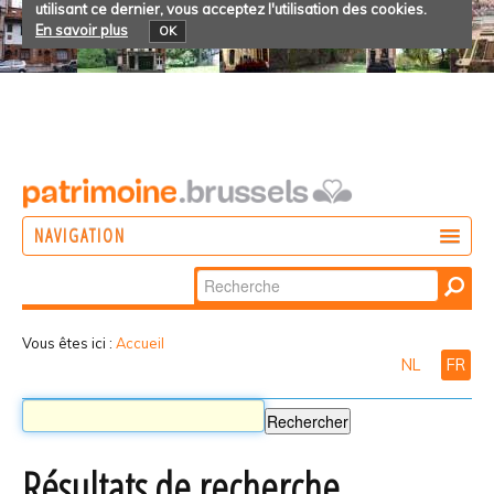
utilisant ce dernier, vous acceptez l'utilisation des cookies.
En savoir plus
OK
NAVIGATION
Chercher par
AGIR
Recherche
DÉCOUVRIR
avancée…
Vous êtes ici :
Accueil
NL
FR
PARTICIPER
Résultats de recherche