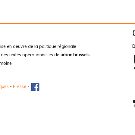
ise en oeuvre de la politique régionale
D
e des unités opérationnelles de
urban.brussels
,
imoine
.
iques
-
Presse
-