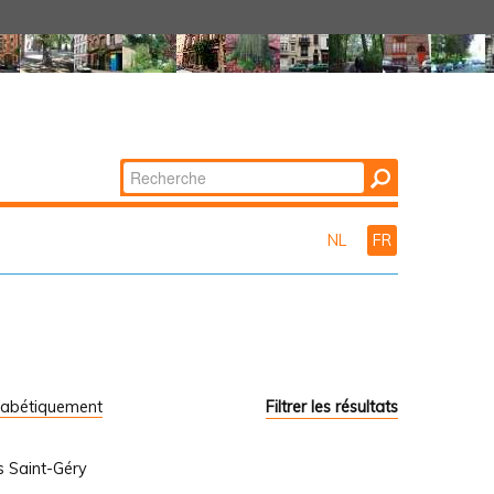
Chercher par
Recherche
avancée…
NL
FR
habétiquement
Filtrer les résultats
s Saint-Géry