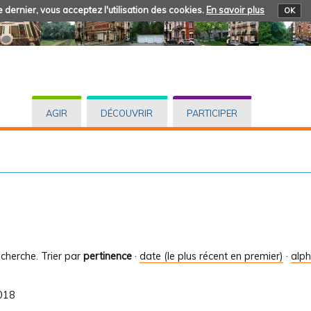
 dernier, vous acceptez l'utilisation des cookies.
En savoir plus
OK
AGIR
DÉCOUVRIR
PARTICIPER
cherche.
Trier par
pertinence
·
date (le plus récent en premier)
·
alp
2018