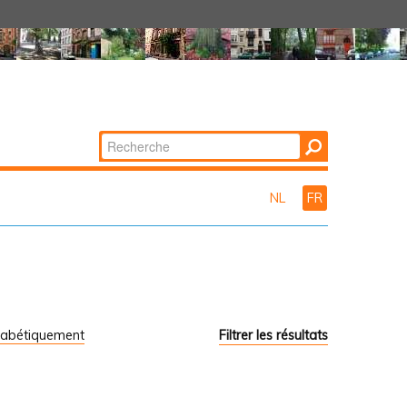
Chercher par
Recherche
avancée…
NL
FR
habétiquement
Filtrer les résultats