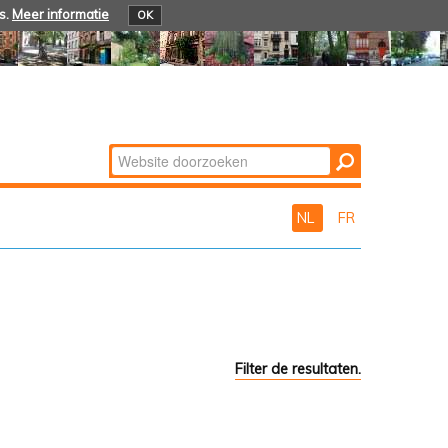
s.
Meer informatie
OK
Zoek
Geavanceerd
zoeken...
NL
FR
Filter de resultaten.