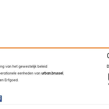
ing van het gewestelijk beleid
D
operationele eenheden van
urban.brussel
,
en Erfgoed.