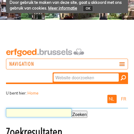
Door gebruik te maken van deze site, gaat u akkoord met ons
gebruik van cookies.
Meer informatie
OK
NAVIGATION
Zoek
DOEN
Geavanceerd
ONTDEKKEN
zoeken...
U bent hier:
Home
NL
FR
BELEVEN
Zoekresultaten