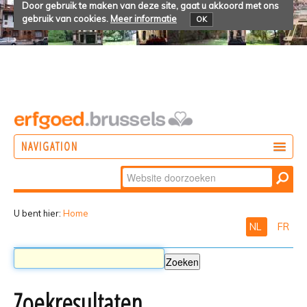
Door gebruik te maken van deze site, gaat u akkoord met ons
gebruik van cookies.
Meer informatie
OK
NAVIGATION
Zoek
DOEN
Geavanceerd
ONTDEKKEN
zoeken...
U bent hier:
Home
NL
FR
BELEVEN
Zoekresultaten