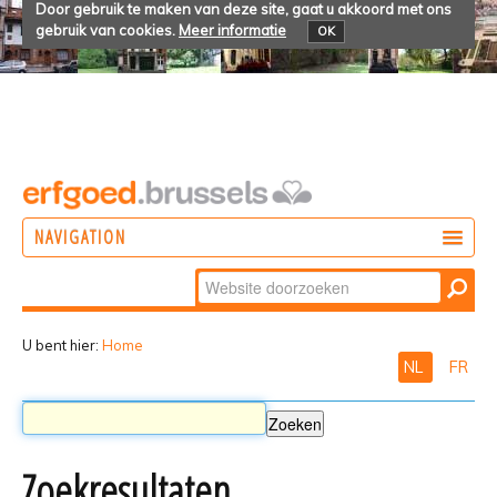
Door gebruik te maken van deze site, gaat u akkoord met ons
gebruik van cookies.
Meer informatie
OK
NAVIGATION
Zoek
DOEN
Geavanceerd
ONTDEKKEN
zoeken...
U bent hier:
Home
NL
FR
BELEVEN
Zoekresultaten