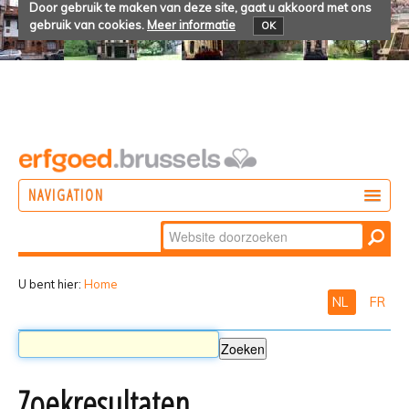
Door gebruik te maken van deze site, gaat u akkoord met ons
gebruik van cookies.
Meer informatie
OK
NAVIGATION
Zoek
DOEN
Geavanceerd
ONTDEKKEN
zoeken...
U bent hier:
Home
NL
FR
BELEVEN
Zoekresultaten