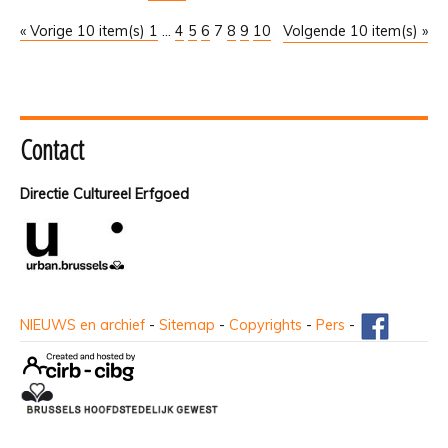
« Vorige 10 item(s)
1
...
4
5
6
7
8
9
10
Volgende 10 item(s) »
Contact
Directie Cultureel Erfgoed
NIEUWS en archief
-
Sitemap
-
Copyrights
-
Pers
-