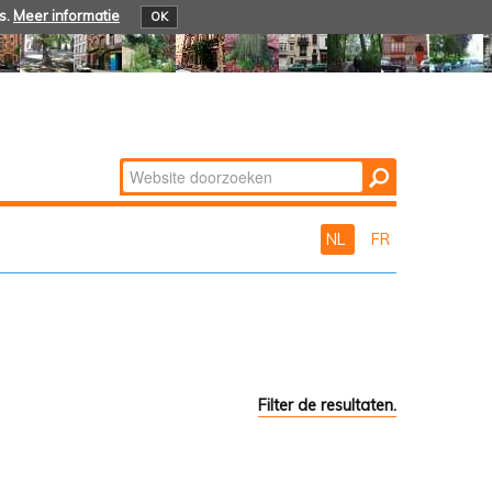
s.
Meer informatie
OK
Zoek
Geavanceerd
zoeken...
NL
FR
Filter de resultaten.