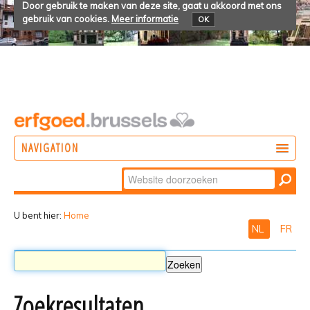
Door gebruik te maken van deze site, gaat u akkoord met ons
gebruik van cookies.
Meer informatie
OK
NAVIGATION
Zoek
DOEN
Geavanceerd
ONTDEKKEN
zoeken...
U bent hier:
Home
NL
FR
BELEVEN
Zoekresultaten