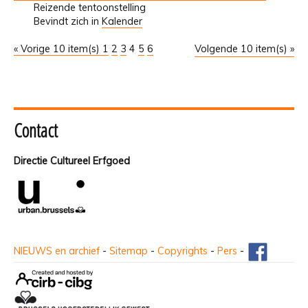
Reizende tentoonstelling
Bevindt zich in
Kalender
« Vorige 10 item(s)
1
2
3
4
5
6
Volgende 10 item(s) »
Contact
Directie Cultureel Erfgoed
NIEUWS en archief
-
Sitemap
-
Copyrights
-
Pers
-