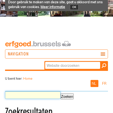
Door gebruik te maken van deze site, gaat u akkoord met ons
gebruik van cookies.
Meer informatie
OK
NAVIGATION
Zoek
DOEN
Geavanceerd
ONTDEKKEN
zoeken...
U bent hier:
Home
NL
FR
BELEVEN
Zoekresultaten