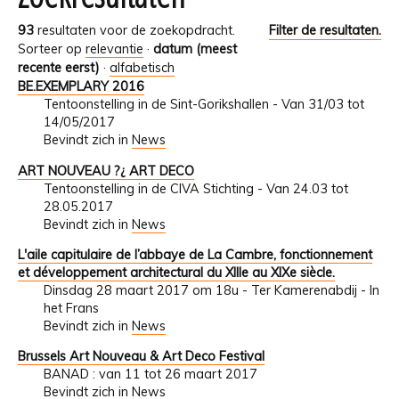
93
resultaten voor de zoekopdracht.
Filter de resultaten.
Sorteer op
relevantie
·
datum (meest
recente eerst)
·
alfabetisch
BE.EXEMPLARY 2016
Tentoonstelling in de Sint-Gorikshallen - Van 31/03 tot
14/05/2017
Bevindt zich in
News
ART NOUVEAU ?¿ ART DECO
Tentoonstelling in de CIVA Stichting - Van 24.03 tot
28.05.2017
Bevindt zich in
News
L'aile capitulaire de l’abbaye de La Cambre, fonctionnement
et développement architectural du XIIIe au XIXe siècle.
Dinsdag 28 maart 2017 om 18u - Ter Kamerenabdij - In
het Frans
Bevindt zich in
News
Brussels Art Nouveau & Art Deco Festival
BANAD : van 11 tot 26 maart 2017
Bevindt zich in
News