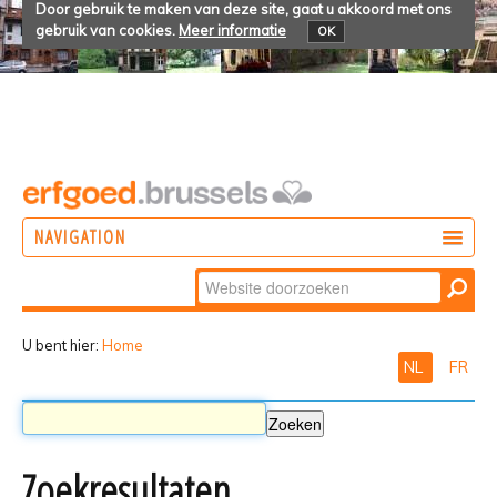
Door gebruik te maken van deze site, gaat u akkoord met ons
gebruik van cookies.
Meer informatie
OK
NAVIGATION
Zoek
DOEN
Geavanceerd
ONTDEKKEN
zoeken...
U bent hier:
Home
NL
FR
BELEVEN
Zoekresultaten