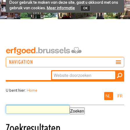
Door gebruik te maken van deze site, gaat u akkoord met ons
gebruik van cookies.
Meer informatie
OK
NAVIGATION
Zoek
DOEN
Geavanceerd
ONTDEKKEN
zoeken...
U bent hier:
Home
NL
FR
BELEVEN
Zoekresultaten