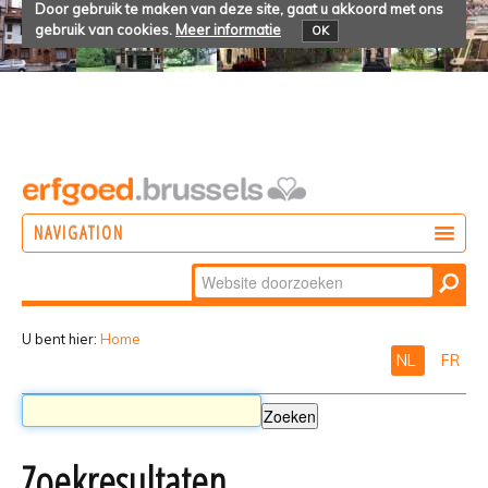
Door gebruik te maken van deze site, gaat u akkoord met ons
gebruik van cookies.
Meer informatie
OK
NAVIGATION
Zoek
DOEN
Geavanceerd
ONTDEKKEN
zoeken...
U bent hier:
Home
NL
FR
BELEVEN
Zoekresultaten