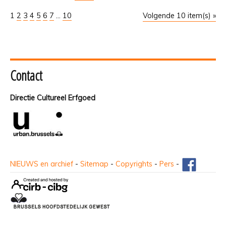
1
2
3
4
5
6
7
...
10
Volgende 10 item(s) »
Contact
Directie Cultureel Erfgoed
NIEUWS en archief
-
Sitemap
-
Copyrights
-
Pers
-