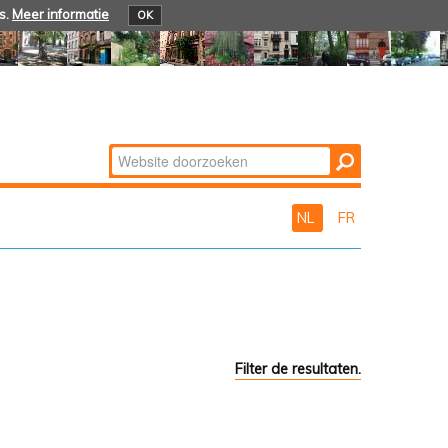
s.
Meer informatie
OK
Zoek
Geavanceerd
zoeken...
NL
FR
Filter de resultaten.