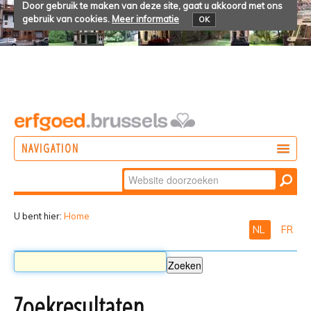
Door gebruik te maken van deze site, gaat u akkoord met ons
gebruik van cookies.
Meer informatie
OK
NAVIGATION
Zoek
DOEN
Geavanceerd
ONTDEKKEN
zoeken...
U bent hier:
Home
NL
FR
BELEVEN
Zoekresultaten