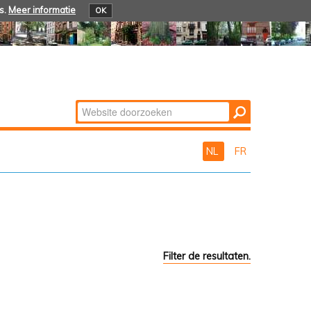
s.
Meer informatie
OK
Zoek
Geavanceerd
zoeken...
NL
FR
Filter de resultaten.