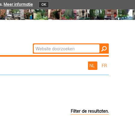
s.
Meer informatie
OK
Zoek
Geavanceerd
zoeken...
NL
FR
Filter de resultaten.