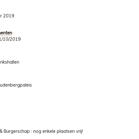
er 2019
menten
 31/10/2019
rikshallen
oudenbergpaleis
Burgerschap : nog enkele plaatsen vrij!