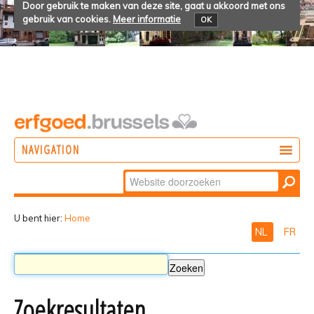
Door gebruik te maken van deze site, gaat u akkoord met ons
gebruik van cookies.
Meer informatie
OK
NAVIGATION
Zoek
DOEN
Geavanceerd
ONTDEKKEN
zoeken...
U bent hier:
Home
NL
FR
BELEVEN
Zoekresultaten