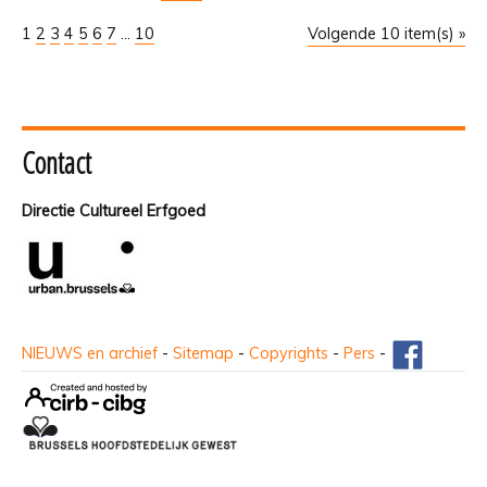
1
2
3
4
5
6
7
...
10
Volgende 10 item(s) »
Contact
Directie Cultureel Erfgoed
NIEUWS en archief
-
Sitemap
-
Copyrights
-
Pers
-