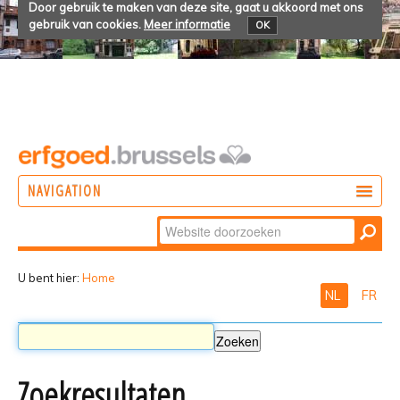
Door gebruik te maken van deze site, gaat u akkoord met ons
gebruik van cookies.
Meer informatie
OK
NAVIGATION
Zoek
DOEN
Geavanceerd
ONTDEKKEN
zoeken...
U bent hier:
Home
NL
FR
BELEVEN
Zoekresultaten