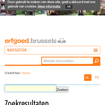
Door gebruik te maken van deze site, gaat u akkoord met ons
gebruik van cookies.
Meer informatie
OK
NAVIGATION
Zoek
DOEN
Geavanceerd
ONTDEKKEN
zoeken...
U bent hier:
Home
NL
FR
BELEVEN
Zoekresultaten