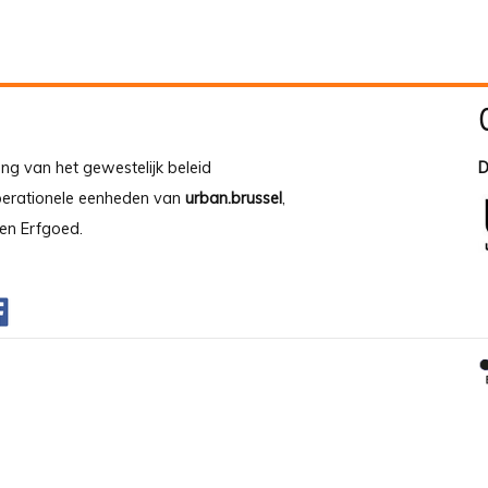
ing van het gewestelijk beleid
D
operationele eenheden van
urban.brussel
,
en Erfgoed.