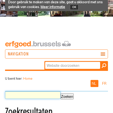
Door gebruik te maken van deze site, gaat u akkoord met ons
gebruik van cookies.
Meer informatie
OK
NAVIGATION
Zoek
DOEN
Geavanceerd
ONTDEKKEN
zoeken...
U bent hier:
Home
NL
FR
BELEVEN
Zoekresultaten