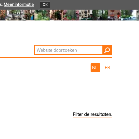
s.
Meer informatie
OK
Zoek
Geavanceerd
zoeken...
NL
FR
Filter de resultaten.