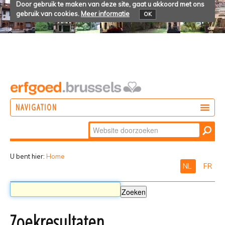
Door gebruik te maken van deze site, gaat u akkoord met ons
gebruik van cookies.
Meer informatie
OK
NAVIGATION
Zoek
DOEN
Geavanceerd
ONTDEKKEN
zoeken...
U bent hier:
Home
NL
FR
BELEVEN
Zoekresultaten