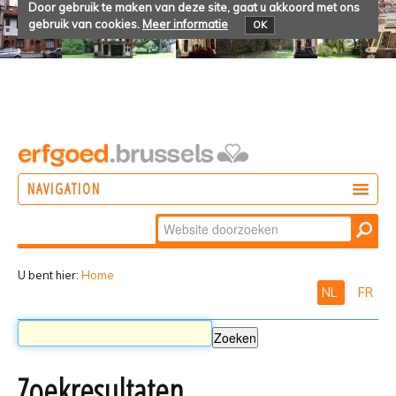
Door gebruik te maken van deze site, gaat u akkoord met ons
gebruik van cookies.
Meer informatie
OK
NAVIGATION
Zoek
DOEN
Geavanceerd
ONTDEKKEN
zoeken...
U bent hier:
Home
NL
FR
BELEVEN
Zoekresultaten