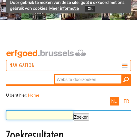
Door gebruik te maken van deze site, gaat u akkoord met ons
gebruik van cookies.
Meer informatie
OK
NAVIGATION
Zoek
DOEN
Geavanceerd
ONTDEKKEN
zoeken...
U bent hier:
Home
NL
FR
BELEVEN
Zoekresultaten