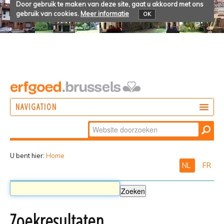
Door gebruik te maken van deze site, gaat u akkoord met ons
gebruik van cookies.
Meer informatie
OK
NAVIGATION
Zoek
DOEN
Geavanceerd
ONTDEKKEN
zoeken...
U bent hier:
Home
NL
FR
BELEVEN
Zoekresultaten