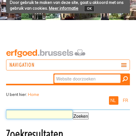
Door gebruik te maken van deze site, gaat u akkoord met ons
gebruik van cookies.
Meer informatie
OK
NAVIGATION
Zoek
DOEN
Geavanceerd
ONTDEKKEN
zoeken...
U bent hier:
Home
NL
FR
BELEVEN
Zoekresultaten