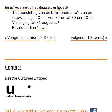
En u? Hoe ziet u het Brussels erfgoed?
Tentoonstelling van de bekroonde foto's van de
fotowedstrijd 2015 - van 3 mei tot 30 juni 2016.
Verlenging tot 31 augustus !
Bevindt zich in
News
« Vorige 10 item(s)
1
2
3
4
5
6
Volgende 10 item(s) »
Contact
Directie Cultureel Erfgoed
NIEUWS en archief
-
Sitemap
-
Copyrights
-
Pers
-