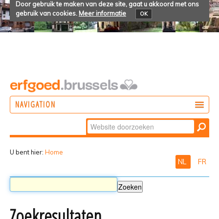
Door gebruik te maken van deze site, gaat u akkoord met ons
gebruik van cookies.
Meer informatie
OK
NAVIGATION
Zoek
DOEN
Geavanceerd
ONTDEKKEN
zoeken...
U bent hier:
Home
NL
FR
BELEVEN
Zoekresultaten